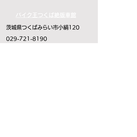
バイク王つくば絶版車館
茨城県つくばみらい市小絹120
​029-721-8190
​営業時間 10:30～19:00
​（土・日・祝10:00～19:00）
​定休日 木曜日・第2金曜