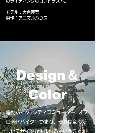
のライディングのコントラスト。
モデル：
大倉芹菜
製作：
アニマルハウス
Design＆
Color
電動バイク+シティコミューター+オフ
ロードバイク。つまり、それは全く新
しいデザインが生まれるということ。