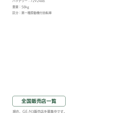
バッテリー：72V24Ah
重量：58kg
区分：第一種原動機付自転車
GE-N3は第一種原動機付自転車です。運転には原付以上
の免許が必要です。また、各市町村の窓口に必要書類を
登録してナンバープレートを受け取り、自賠責保険に加
入した後、運用してください。​
オートバイ規格（JIS、SGマーク付き）のヘルメットを
正しく装着して乗車してください。
全国販売店一覧
現在、GE-N3販売店を募集中です。